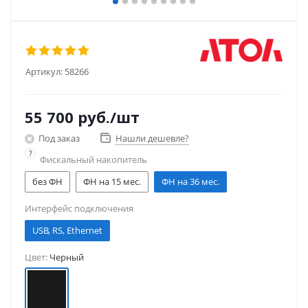
Артикул:
58266
55 700
руб.
/шт
Под заказ
Нашли дешевле?
?
Фискальный накопитель
без ФН
ФН на 15 мес.
ФН на 36 мес.
Интерфейс подключения
USB, RS, Ethernet
Цвет:
Черный