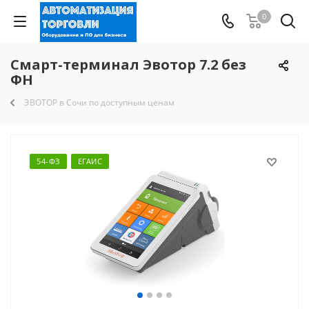
0
Смарт-терминал Эвотор 7.2 без
ФН
ЭВОТОР в Сочи по доступным ценам
54-ФЗ
ЕГАИС