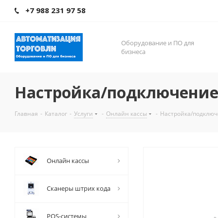
+7 988 231 97 58
Оборудование и ПО для
бизнеса
Настройка/подключение
Главная
-
Каталог
-
Услуги
-
Онлайн кассы
-
Настройка/подключ
Онлайн кассы
Сканеры штрих кода
POS-системы